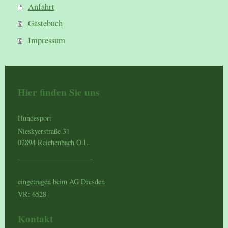
Anfahrt
Gästebuch
Impressum
Hier finden Sie uns
Hundesport
Nieskyerstraße 31
02894 Reichenbach O.L.
_____________________
eingetragen beim AG Dresden
VR: 6528
Kontakt